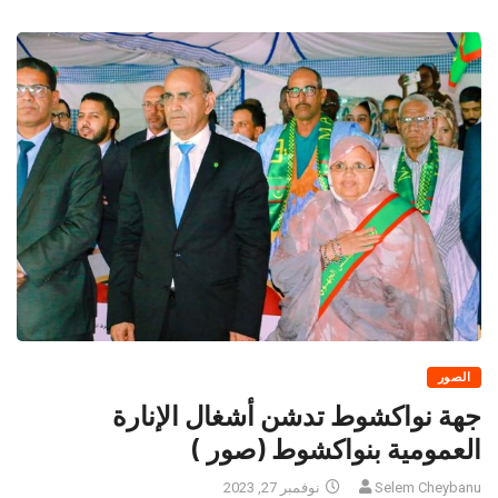
الصور
جهة نواكشوط تدشن أشغال الإنارة
العمومية بنواكشوط (صور )
Selem Cheybanu
نوفمبر 27, 2023