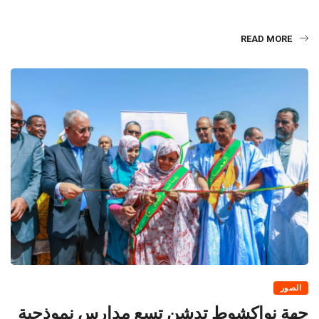
READ MORE
الصور
جهة نواكشوط تدشن تسع مدارس نموذجية