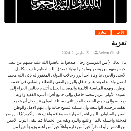
الأخبار
التعازي
تعزية
Selem Cheybanu
مارس 2, 2024
قال تعالى { من المومنين رجال صدقوا ما عاهدوا الله عليه فمنهم من قضى
نحبه ومنهم من ينتظر وما بدلوا تبديلا } صدق الله العظيم تلقيت بكامل
الأسى والحزن نبأ وفاة أحد أبرز رجالات الدولة، المغفور له بإذن الله محمد
فاضل ولد الداه بعد عمر حافل بالورع والتقى والعطاء والتفاني في خدمة
الوطن . وبهذه المناسبة الأليمة والمصاب الجلل، أتقدم بخالص العزاء إلى
السيدة الأولى مريم محمد فاضل وإلى جميع أفراد أسرة الفقيد وذويه
ومحبيه وإلى جميع الشعب الموريتاني، سائلة المولى عز وجل أن يتغمد
الفقيد برحمته الواسعة وأن يسكنه فسيح جناته وان يلهم الاهل والوطن
الصبر والسلوان . اللهم اغفر له وارحمه وعافه واعف عنه وأكرم نُزُله ووسع
مُدخلهُ واغسله بالماء والثلج والبرد ونقه من الخطايا كما ينقى الثوب الأبيض
من الدنس وأبدله داراً خيراً من داره وأهلاً خيراً من أهله وزوجاً خيراً من