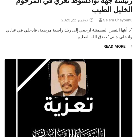
رئيسة جهة نواكشوط تعزي في المرحوم
الخليل الطيب
Selem Cheybanu
نوفمبر 22, 2025
“يا أيتها النفس المطمئنة ارجعي إلى ربك راضية مرضية، فادخلي في عبادي
وادخلي جنتي” صدق الله العظيم
READ MORE