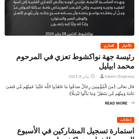
الأخبار
التعازي
رئيسة جهة نواكشوط تعزي في المرحوم
محمد ابيليل
Selem Cheybanu
يناير 8, 2024
قال تعالى: {منَ الْمُؤْمِنِينَ رِجَالٌ صَدَقُوا مَا عَاهَدُوا اللَّهَ عَلَيْهِ ۖ فَمِنْهُم مَّن قَضَىٰ
نَحْبَهُ وَمِنْهُم مَّن يَنتَظِرُ ۖ وَمَا بَدَّلُوا تَبْدِيلًا}؛
READ MORE
إعلانات
استمارة تسجيل المشاركين في الأسبوع