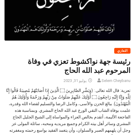
التعازي
رئيسة جهة نواكشوط تعزي في وفاة
المرحوم عبد الله الحاج
Selem Cheybanu
يوليو 31, 2023
تعزية: قال الله تعالى : (وَبَشِّرِ الصَّابِرِينَ ۝ الَّذِينَ إِذَا أَصَابَتْهُمْ مُصِيبَةٌ قَالُوا إِنَّا
لِلَّهِ وَإِنَّا إِلَيْهِ رَاجِعُونَ ۝ أُوْلَئِكَ عَلَيْهِمْ صَلَوَاتٌ مِنْ رَبِّهِمْ وَرَحْمَةٌ وَأُوْلَئِكَ هُمُ
الْمُهْتَدُونَ). ببالغ الحزن والأسى، وكامل الرضا والتسليم لقضاء الله وقدره،
علمت بوفاة الشاب التقي الورع عبد الله الحاج المشري. وبمناسبة هذه
الفاجعة الأليمة، أتقدم بخالص العزاء والمواساة إلى الشيخ الجليل الحاج
المشري وسائر أهل بيته الكرام وجميع مريديه ومحبه، سائلة المولى عز
وجل أن يلهمهم الصبر والسلوان، وأن يتغمد الفقيد بواسع رحمته ومغفرته