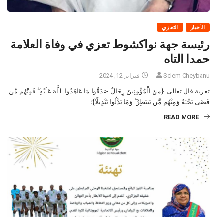
الأخبار
التعازي
رئيسة جهة نواكشوط تعزي في وفاة العلامة
حمدا التاه
Selem Cheybanu
فبراير 12, 2024
تعزية قال تعالى: {منَ الْمُؤْمِنِينَ رِجَالٌ صَدَقُوا مَا عَاهَدُوا اللَّهَ عَلَيْهِ ۖ فَمِنْهُم مَّن
قَضَىٰ نَحْبَهُ وَمِنْهُم مَّن يَنتَظِرُ ۖ وَمَا بَدَّلُوا تَبْدِيلًا}؛
READ MORE