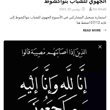
الجهوي للشباب بنواكشوط
ftm lkhalil
نوفمبر 30, 2023
استمارة تسجيل المشاركين في الأسبوع الجهوي للشباب بنواكشوط إلى
غاية 07/12 اضغط هنا
READ MORE