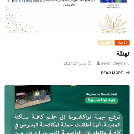
الأخبار
التهاني
تهنئة
Selem Cheybanu
يناير 24, 2024
READ MORE