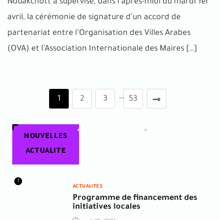
Nouakchott a supervisé, dans l’après-midi du mardi 1er
avril, la cérémonie de signature d’un accord de
partenariat entre l’Organisation des Villes Arabes
(OVA) et l’Association Internationale des Maires […]
…
1
2
3
53
NOUVELLES
ACTUALITE
1
ACTUALITES
Programme de financement des
initiatives locales