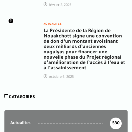
février 2, 2026
5
ACTUALITES
La Présidente de la Région de
Nouakchott signe une convention
de don d’un montant avoisinant
deux milliards d’anciennes
ouguiyas pour financer une
nouvelle phase du Projet régional
d’amélioration de l’accès à l’eau et
à l’assainissement
octobre 6, 2025
CATAGORIES
Actualites
530