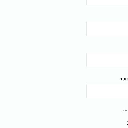
nom
priv