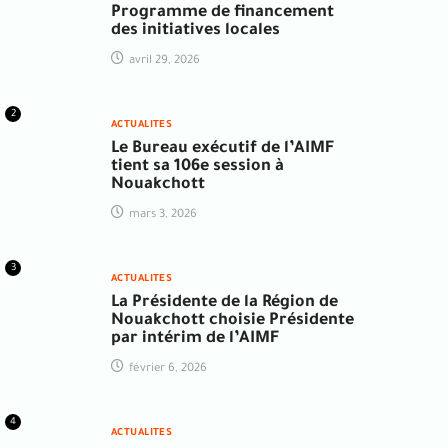
Programme de financement
des initiatives locales
avril 29, 2026
2
ACTUALITES
Le Bureau exécutif de l’AIMF
tient sa 106e session à
Nouakchott
mars 3, 2026
3
ACTUALITES
La Présidente de la Région de
Nouakchott choisie Présidente
par intérim de l’AIMF
février 6, 2026
4
ACTUALITES