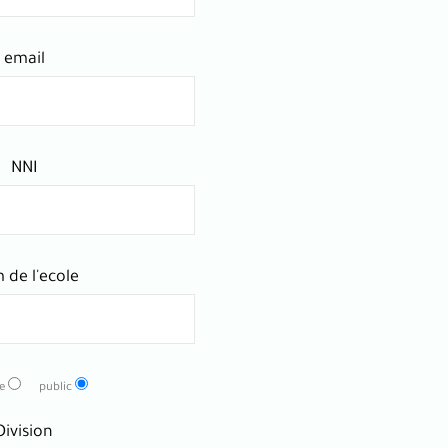
email
NNI
 de l'ecole
e
public
Division