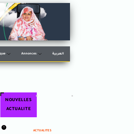
èque
Annonces
العربية
NOUVELLES
ACTUALITE
1
ACTUALITES