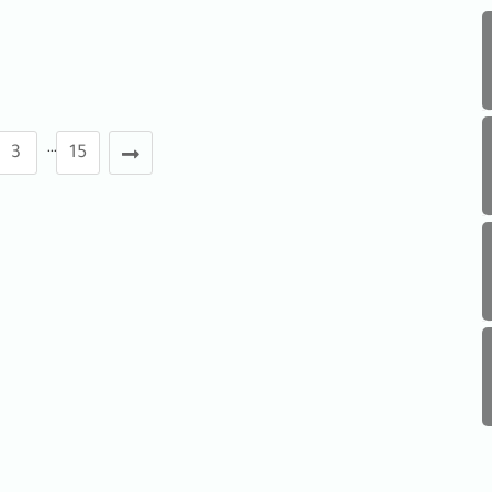
I
…
3
15