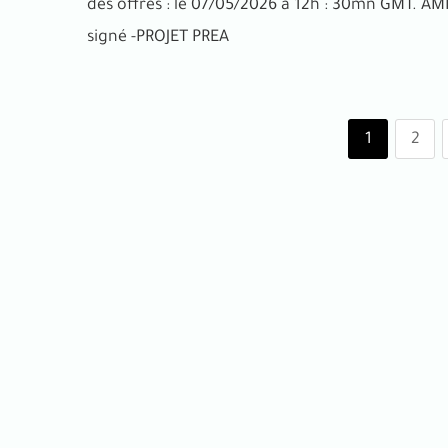
des offres : le 07/05/2026 à 12h : 30mn GMT. AM
signé -PROJET PREA
1
2