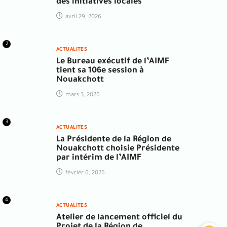
des initiatives locales
avril 29, 2026
2
ACTUALITES
Le Bureau exécutif de l’AIMF
tient sa 106e session à
Nouakchott
mars 3, 2026
3
ACTUALITES
La Présidente de la Région de
Nouakchott choisie Présidente
par intérim de l’AIMF
février 6, 2026
4
ACTUALITES
Atelier de lancement officiel du
Projet de la Région de