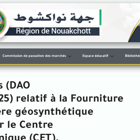
Commission de passation des marchés
Espace éducatif
Biblioth
s (DAO
) relatif à la Fourniture
ière géosynthétique
r le Centre
nique (CET).