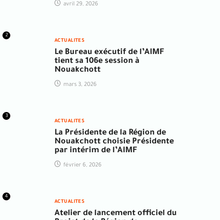
avril 29, 2026
2
ACTUALITES
Le Bureau exécutif de l’AIMF
tient sa 106e session à
Nouakchott
mars 3, 2026
3
ACTUALITES
La Présidente de la Région de
Nouakchott choisie Présidente
par intérim de l’AIMF
février 6, 2026
4
ACTUALITES
Atelier de lancement officiel du