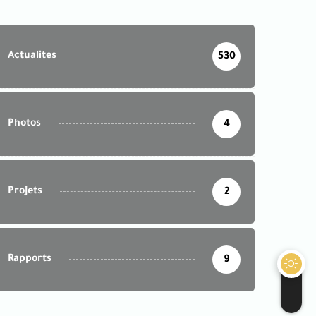
Actualites
530
Photos
4
Projets
2
Rapports
9