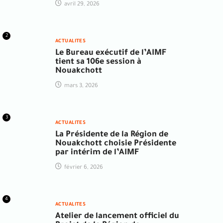
avril 29, 2026
2
ACTUALITES
Le Bureau exécutif de l’AIMF
tient sa 106e session à
Nouakchott
mars 3, 2026
3
ACTUALITES
La Présidente de la Région de
Nouakchott choisie Présidente
par intérim de l’AIMF
février 6, 2026
4
ACTUALITES
Atelier de lancement officiel du